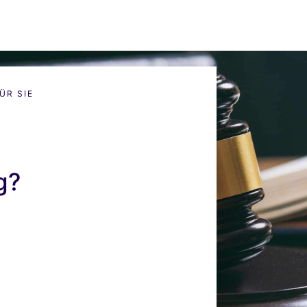
ÜR SIE
g?